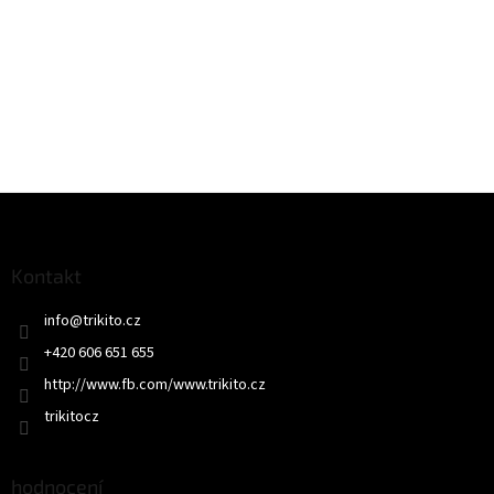
Z
á
p
a
Kontakt
t
info
@
trikito.cz
í
+420 606 651 655
http://www.fb.com/www.trikito.cz
trikitocz
hodnocení