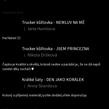
hodnocení
Trucker kšiltovka - NEMLUV NA MĚ
Jana Humlova
|
Hodnocení produktu je 5 z 5 hvězdiček.
Perfektní 👌🏻
Trucker kšiltovka - JSEM PRINCEZNA
Nikola Dršková
|
Hodnocení produktu je 5 z 5 hvězdiček.
Čepka je kvalitní a skvělá, krásně sedne a parádní je, že se dá napiš
sundat díky sucháči ♥️
Krátké šaty - DEN JAKO KORÁLEK
Anna Skardova
|
Hodnocení produktu je 5 z 5 hvězdiček.
Krásný a příjemný materiál,rychle dodání,vřele doporučuji.