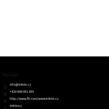
Z
á
p
a
Kontakt
t
info
@
trikito.cz
í
+420 606 651 655
http://www.fb.com/www.trikito.cz
trikitocz