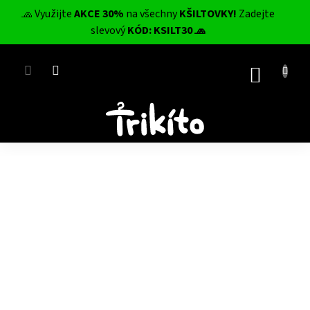
Přejít
🧢 Využijte
AKCE 30%
na všechny
KŠILTOVKY!
Zadejte
na
CZK
slevový
KÓD: KSILT30 🧢
obsah
NÁKUP
KOŠÍK