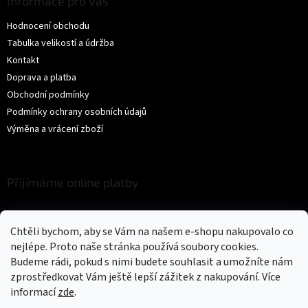
Informace pro vás
Hodnocení obchodu
Tabulka velikostí a údržba
Kontakt
Doprava a platba
Obchodní podmínky
Podmínky ochrany osobních údajů
Výměna a vrácení zboží
Přijímáme online platby
Chtěli bychom, aby se Vám na našem e-shopu nakupovalo co
nejlépe. Proto naše stránka používá soubory cookies.
Budeme rádi, pokud s nimi budete souhlasit a umožníte nám
zprostředkovat Vám ještě lepší zážitek z nakupování.
Více
Vytvořil Shoptet
informací
zde
.