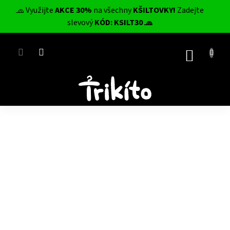
Přejít
🧢 Využijte
AKCE 30%
na všechny
KŠILTOVKY!
Zadejte
na
CZK
slevový
KÓD: KSILT30 🧢
obsah
NÁKUP
KOŠÍK