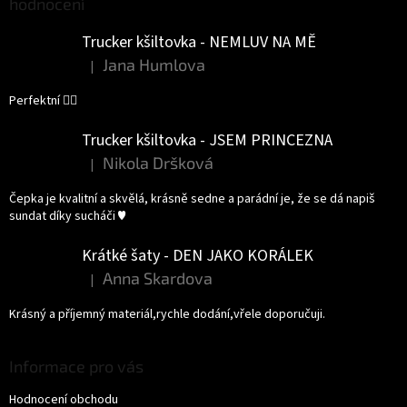
hodnocení
Trucker kšiltovka - NEMLUV NA MĚ
Jana Humlova
|
Hodnocení produktu je 5 z 5 hvězdiček.
Perfektní 👌🏻
Trucker kšiltovka - JSEM PRINCEZNA
Nikola Dršková
|
Hodnocení produktu je 5 z 5 hvězdiček.
Čepka je kvalitní a skvělá, krásně sedne a parádní je, že se dá napiš
sundat díky sucháči ♥️
Krátké šaty - DEN JAKO KORÁLEK
Anna Skardova
|
Hodnocení produktu je 5 z 5 hvězdiček.
Krásný a příjemný materiál,rychle dodání,vřele doporučuji.
Informace pro vás
Hodnocení obchodu