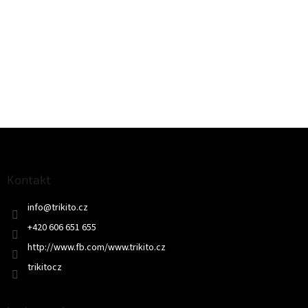
Z
á
p
a
Kontakt
t
info
@
trikito.cz
í
+420 606 651 655
http://www.fb.com/www.trikito.cz
trikitocz