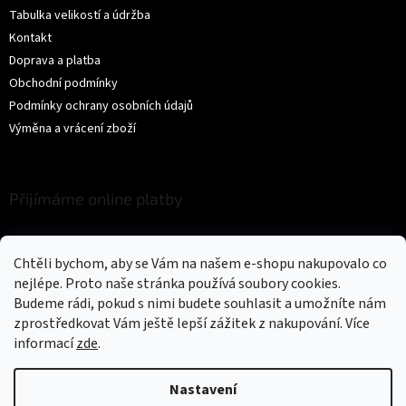
Tabulka velikostí a údržba
Kontakt
Doprava a platba
Obchodní podmínky
Podmínky ochrany osobních údajů
Výměna a vrácení zboží
Přijímáme online platby
Chtěli bychom, aby se Vám na našem e-shopu nakupovalo co
nejlépe. Proto naše stránka používá soubory cookies.
Budeme rádi, pokud s nimi budete souhlasit a umožníte nám
zprostředkovat Vám ještě lepší zážitek z nakupování.
Více
Vytvořil Shoptet
informací
zde
.
Copyright 2026
Trikíto
. Všechna práva vyhrazena.
Upravit nastavení
Nastavení
cookies