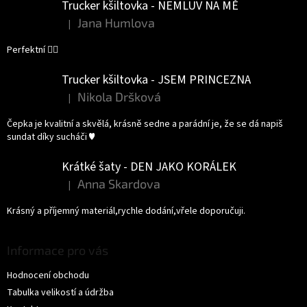
Trucker kšiltovka - NEMLUV NA MĚ
Jana Humlova
|
Hodnocení produktu je 5 z 5 hvězdiček.
Perfektní 👌🏻
Trucker kšiltovka - JSEM PRINCEZNA
Nikola Dršková
|
Hodnocení produktu je 5 z 5 hvězdiček.
Čepka je kvalitní a skvělá, krásně sedne a parádní je, že se dá napiš
sundat díky sucháči ♥️
Krátké šaty - DEN JAKO KORÁLEK
Anna Skardova
|
Hodnocení produktu je 5 z 5 hvězdiček.
Krásný a příjemný materiál,rychle dodání,vřele doporučuji.
Informace pro vás
Hodnocení obchodu
Tabulka velikostí a údržba