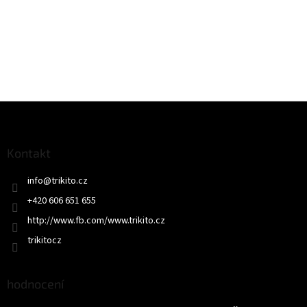
Z
á
p
a
Kontakt
t
info
@
trikito.cz
í
+420 606 651 655
http://www.fb.com/www.trikito.cz
trikitocz
hodnocení