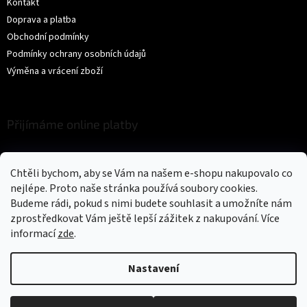
Kontakt
Doprava a platba
Obchodní podmínky
Podmínky ochrany osobních údajů
Výměna a vrácení zboží
Přijímáme online platby
Chtěli bychom, aby se Vám na našem e-shopu nakupovalo co
nejlépe. Proto naše stránka používá soubory cookies.
Budeme rádi, pokud s nimi budete souhlasit a umožníte nám
zprostředkovat Vám ještě lepší zážitek z nakupování.
Více
Vytvořil Shoptet
informací
zde
.
Copyright 2026
Trikíto
. Všechna práva vyhrazena.
Upravit nastavení
Nastavení
cookies