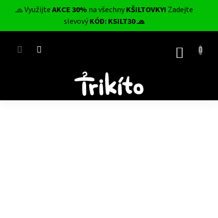
Přejít
🧢 Využijte
AKCE 30%
na všechny
KŠILTOVKY!
Zadejte
na
CZK
slevový
KÓD: KSILT30 🧢
obsah
NÁKUP
KOŠÍK