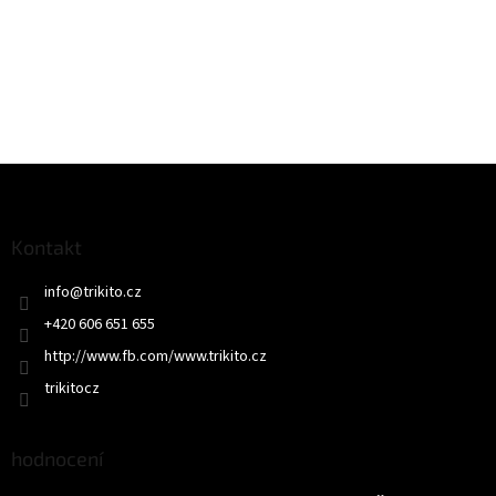
Z
á
p
a
Kontakt
t
info
@
trikito.cz
í
+420 606 651 655
http://www.fb.com/www.trikito.cz
trikitocz
hodnocení