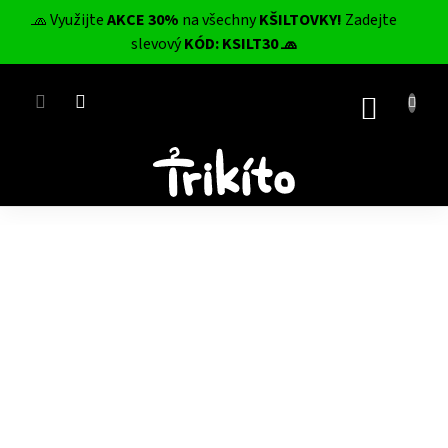
Přejít
🧢 Využijte
AKCE 30%
na všechny
KŠILTOVKY!
Zadejte
na
CZK
slevový
KÓD: KSILT30 🧢
obsah
NÁKUP
KOŠÍK