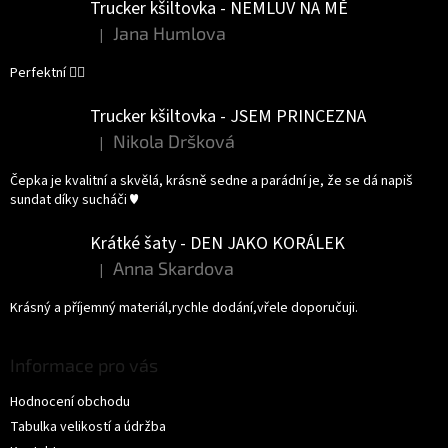
Trucker kšiltovka - NEMLUV NA MĚ
Jana Humlova
|
Hodnocení produktu je 5 z 5 hvězdiček.
Perfektní 👌🏻
Trucker kšiltovka - JSEM PRINCEZNA
Nikola Dršková
|
Hodnocení produktu je 5 z 5 hvězdiček.
Čepka je kvalitní a skvělá, krásně sedne a parádní je, že se dá napiš
sundat díky sucháči ♥️
Krátké šaty - DEN JAKO KORÁLEK
Anna Skardova
|
Hodnocení produktu je 5 z 5 hvězdiček.
Krásný a příjemný materiál,rychle dodání,vřele doporučuji.
Informace pro vás
Hodnocení obchodu
Tabulka velikostí a údržba