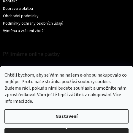
Kontakt
Doprava a platba
Obchodní podmínky
Podmínky ochrany osobních údajů
Výměna a vrácení zboží
Přijímáme online platby
Chtěli bychom, aby se Vám na našem e-shopu nakupovalo co
nejlépe. Proto naše stránka používá soubory cookies.
Budeme rádi, pokud s nimi budete souhlasit a umožníte nám
zprostředkovat Vám ještě lepší zážitek z nakupování.
Více
Vytvořil Shoptet
informací
zde
.
Copyright 2026
Trikíto
. Všechna práva vyhrazena.
Upravit nastavení
Nastavení
cookies