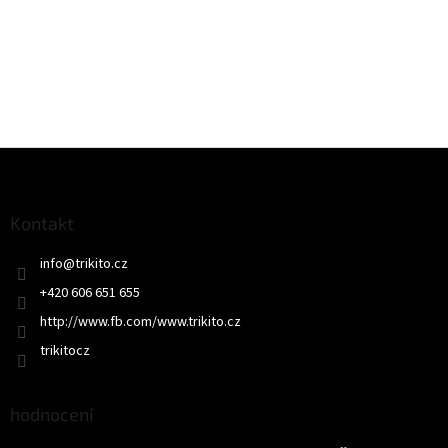
Z
á
p
a
Kontakt
t
info
@
trikito.cz
í
+420 606 651 655
http://www.fb.com/www.trikito.cz
trikitocz
hodnocení