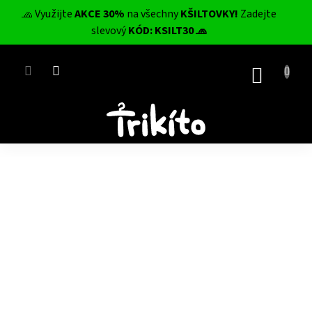
Přejít
🧢 Využijte
AKCE 30%
na všechny
KŠILTOVKY!
Zadejte
na
CZK
slevový
KÓD: KSILT30 🧢
obsah
NÁKUP
KOŠÍK