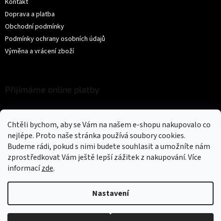
Kontakt
Doprava a platba
Obchodní podmínky
Podmínky ochrany osobních údajů
Výměna a vrácení zboží
Přijímáme online platby
Chtěli bychom, aby se Vám na našem e-shopu nakupovalo co
nejlépe. Proto naše stránka používá soubory cookies.
Budeme rádi, pokud s nimi budete souhlasit a umožníte nám
zprostředkovat Vám ještě lepší zážitek z nakupování.
Více
Vytvořil Shoptet
informací
zde
.
Copyright 2026
Trikíto
. Všechna práva vyhrazena.
Upravit nastavení
Nastavení
cookies