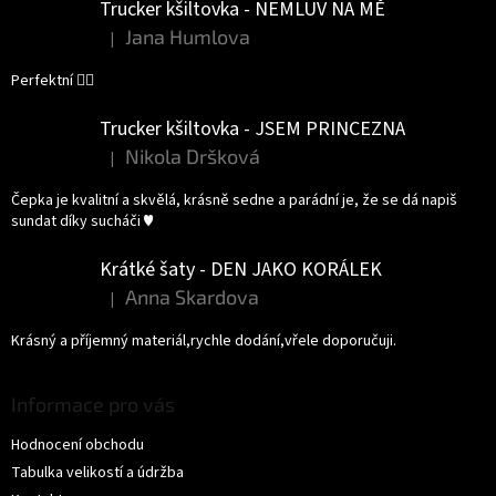
Trucker kšiltovka - NEMLUV NA MĚ
Jana Humlova
|
Hodnocení produktu je 5 z 5 hvězdiček.
Perfektní 👌🏻
Trucker kšiltovka - JSEM PRINCEZNA
Nikola Dršková
|
Hodnocení produktu je 5 z 5 hvězdiček.
Čepka je kvalitní a skvělá, krásně sedne a parádní je, že se dá napiš
sundat díky sucháči ♥️
Krátké šaty - DEN JAKO KORÁLEK
Anna Skardova
|
Hodnocení produktu je 5 z 5 hvězdiček.
Krásný a příjemný materiál,rychle dodání,vřele doporučuji.
Informace pro vás
Hodnocení obchodu
Tabulka velikostí a údržba