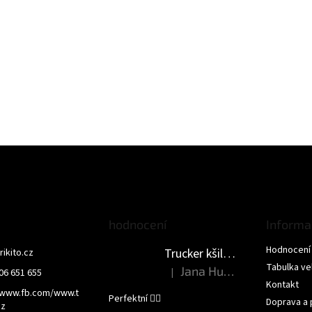
hodnocení
Informa
Hodnocení
Trucker kšiltovka - NEMLUV NA MĚ
trikito.cz
Tabulka vel
Jana Humlova
|
06 651 655
Hodnocení produktu je 5 z 5 hvězdi
Kontakt
/www.fb.com/www.t
Perfektní 👌🏻
Doprava a 
cz