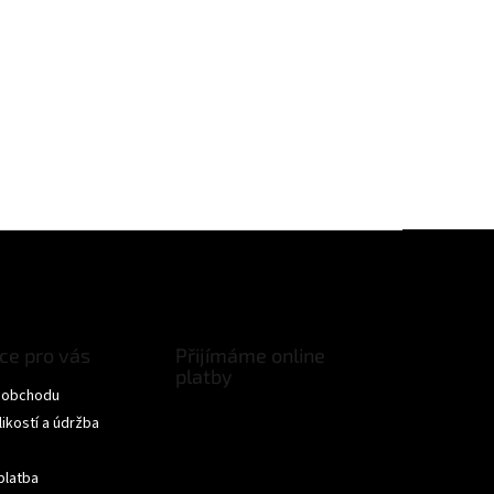
ce pro vás
Přijímáme online
platby
 obchodu
ikostí a údržba
ček.
platba