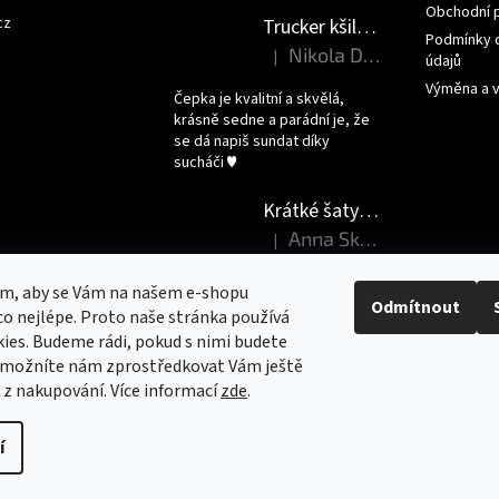
Obchodní 
cz
Trucker kšiltovka - JSEM PRINCEZNA
Podmínky 
Nikola Dršková
|
údajů
Hodnocení produktu je 5 z 5 hvězdi
Výměna a v
Čepka je kvalitní a skvělá,
krásně sedne a parádní je, že
se dá napiš sundat díky
sucháči ♥️
Krátké šaty - DEN JAKO KORÁLEK
Anna Skardova
|
Hodnocení produktu je 5 z 5 hvězdi
Krásný a příjemný
om, aby se Vám na našem e-shopu
materiál,rychle dodání,vřele
Odmítnout
o nejlépe. Proto naše stránka používá
doporučuji.
ies. Budeme rádi, pokud s nimi budete
 umožníte nám zprostředkovat Vám ještě
k z nakupování.
Více informací
zde
.
t nastavení cookies
í
Could not load widget.
Free Back to Top Button Widget