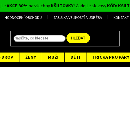
ijte
AKCE 30%
na všechny
KŠILTOVKY!
Zadejte slevový
KÓD: KSILT
HODNOCENÍ OBCHODU
TABULKA VELIKOSTÍ A ÚDRŽBA
KONTAKT
HLEDAT
O DROP
ŽENY
MUŽI
DĚTI
TRIČKA PRO PÁRY