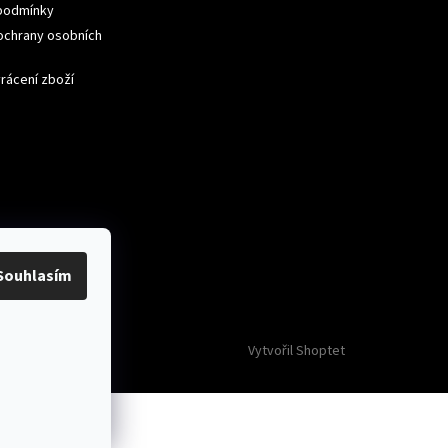
podmínky
ochrany osobních
ček.
rácení zboží
ček.
Souhlasím
Vytvořil Shoptet