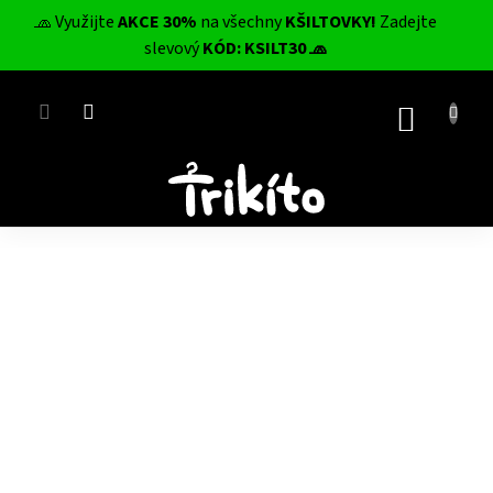
Přejít
🧢 Využijte
AKCE 30%
na všechny
KŠILTOVKY!
Zadejte
na
CZK
slevový
KÓD: KSILT30 🧢
obsah
NÁKUP
KOŠÍK