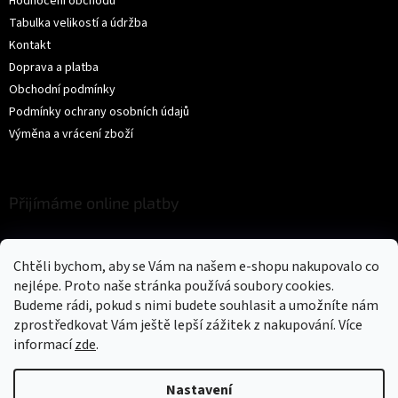
Hodnocení obchodu
Tabulka velikostí a údržba
Kontakt
Doprava a platba
Obchodní podmínky
Podmínky ochrany osobních údajů
Výměna a vrácení zboží
Přijímáme online platby
Chtěli bychom, aby se Vám na našem e-shopu nakupovalo co
nejlépe. Proto naše stránka používá soubory cookies.
Budeme rádi, pokud s nimi budete souhlasit a umožníte nám
zprostředkovat Vám ještě lepší zážitek z nakupování.
Více
Vytvořil Shoptet
informací
zde
.
Copyright 2026
Trikíto
. Všechna práva vyhrazena.
Upravit nastavení
Nastavení
cookies