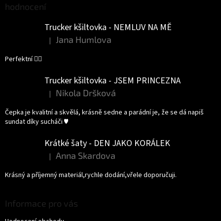
hodnocení
Trucker kšiltovka - NEMLUV NA MĚ
Jana Humlova
|
Hodnocení produktu je 5 z 5 hvězdiček.
Perfektní 👌🏻
Trucker kšiltovka - JSEM PRINCEZNA
Nikola Dršková
|
Hodnocení produktu je 5 z 5 hvězdiček.
Čepka je kvalitní a skvělá, krásně sedne a parádní je, že se dá napiš
sundat díky sucháči ♥️
Krátké šaty - DEN JAKO KORÁLEK
Anna Skardova
|
Hodnocení produktu je 5 z 5 hvězdiček.
Krásný a příjemný materiál,rychle dodání,vřele doporučuji.
Informace pro vás