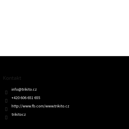
Z
á
p
a
Kontakt
t
info
@
trikito.cz
í
+420 606 651 655
http://www.fb.com/www.trikito.cz
trikitocz