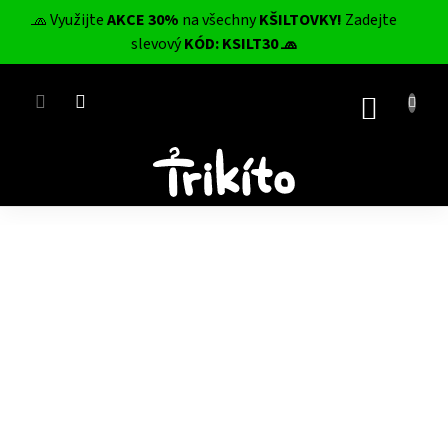
Přejít
🧢 Využijte
AKCE 30%
na všechny
KŠILTOVKY!
Zadejte
na
CZK
slevový
KÓD: KSILT30 🧢
obsah
NÁKUP
KOŠÍK