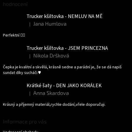
hodnocení
Trucker kšiltovka - NEMLUV NA MĚ
Jana Humlova
|
Hodnocení produktu je 5 z 5 hvězdiček.
Perfektní 👌🏻
Trucker kšiltovka - JSEM PRINCEZNA
Nikola Dršková
|
Hodnocení produktu je 5 z 5 hvězdiček.
Čepka je kvalitní a skvělá, krásně sedne a parádní je, že se dá napiš
sundat díky sucháči ♥️
Krátké šaty - DEN JAKO KORÁLEK
Anna Skardova
|
Hodnocení produktu je 5 z 5 hvězdiček.
Krásný a příjemný materiál,rychle dodání,vřele doporučuji.
Informace pro vás