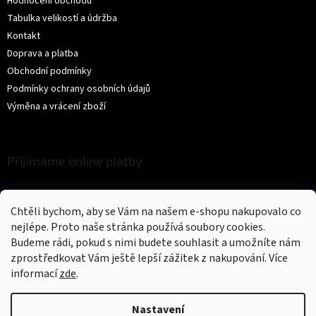
Hodnocení obchodu
Tabulka velikostí a údržba
Kontakt
Doprava a platba
Obchodní podmínky
Podmínky ochrany osobních údajů
Výměna a vrácení zboží
Přijímáme online platby
Chtěli bychom, aby se Vám na našem e-shopu nakupovalo co
nejlépe. Proto naše stránka používá soubory cookies.
Budeme rádi, pokud s nimi budete souhlasit a umožníte nám
zprostředkovat Vám ještě lepší zážitek z nakupování.
Více
Vytvořil Shoptet
informací
zde
.
Copyright 2026
Trikíto
. Všechna práva vyhrazena.
Upravit nastavení
Nastavení
cookies