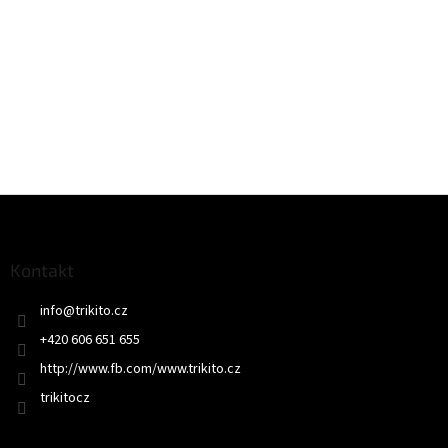
Z
á
p
a
Kontakt
t
info
@
trikito.cz
í
+420 606 651 655
http://www.fb.com/www.trikito.cz
trikitocz