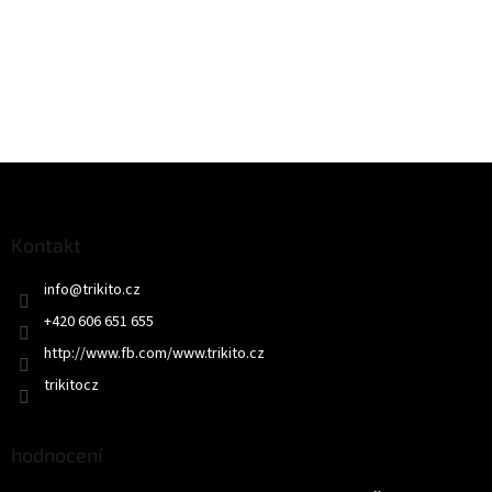
Z
á
p
a
Kontakt
t
info
@
trikito.cz
í
+420 606 651 655
http://www.fb.com/www.trikito.cz
trikitocz
hodnocení