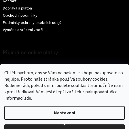
Kontakt
Doprava a platba
Obchodní podmínky
Podmínky ochrany osobních údajů
Výměna a vrácení zboží
Přijímáme online platby
Chtěli bychom, aby se Vám na našem e-shopu nakupovalo co
nejlépe. Proto naše stránka používá soubory cookies.
Budeme rádi, pokud s nimi budete souhlasit a umožníte nám
zprostředkovat Vám ještě lepší zážitek z nakupování.
Více
Vytvořil Shoptet
informací
zde
.
Copyright 2026
Trikíto
. Všechna práva vyhrazena.
Upravit nastavení
Nastavení
cookies