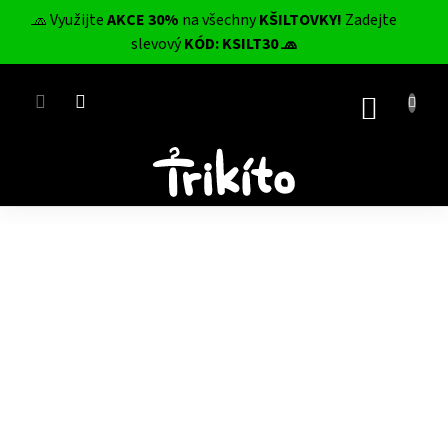
Přejít
🧢 Využijte
AKCE 30%
na všechny
KŠILTOVKY!
Zadejte
na
CZK
slevový
KÓD: KSILT30 🧢
obsah
NÁKUP
KOŠÍK