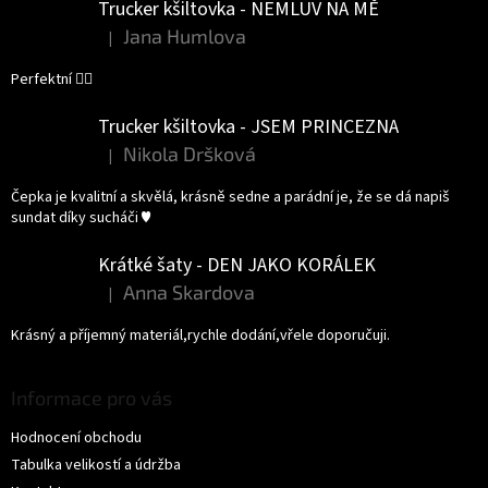
Trucker kšiltovka - NEMLUV NA MĚ
Jana Humlova
|
Hodnocení produktu je 5 z 5 hvězdiček.
Perfektní 👌🏻
Trucker kšiltovka - JSEM PRINCEZNA
Nikola Dršková
|
Hodnocení produktu je 5 z 5 hvězdiček.
Čepka je kvalitní a skvělá, krásně sedne a parádní je, že se dá napiš
sundat díky sucháči ♥️
Krátké šaty - DEN JAKO KORÁLEK
Anna Skardova
|
Hodnocení produktu je 5 z 5 hvězdiček.
Krásný a příjemný materiál,rychle dodání,vřele doporučuji.
Informace pro vás
Hodnocení obchodu
Tabulka velikostí a údržba