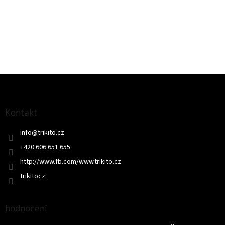
Z
á
p
a
Kontakt
t
info
@
trikito.cz
í
+420 606 651 655
http://www.fb.com/www.trikito.cz
trikitocz
hodnocení