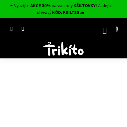
Přejít
🧢 Využijte
AKCE 30%
na všechny
KŠILTOVKY!
Zadejte
na
CZK
slevový
KÓD: KSILT30 🧢
obsah
NÁKUP
KOŠÍK