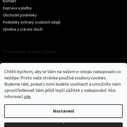
Kontakt
Doprava a platba
Obchodní podmínky
Podmínky ochrany osobních údajů
Výměna a vrácení zboží
Přijímáme online platby
Chtěli bychom, aby se Vám na našem e-shopu nakupovalo co
nejlépe. Proto naše stránka používá soubory cookies.
Budeme rádi, pokud s nimi budete souhlasit a umožníte nám
zprostředkovat Vám ještě lepší zážitek z nakupování.
Více
Vytvořil Shoptet
informací
zde
.
Copyright 2026
Trikíto
. Všechna práva vyhrazena.
Upravit nastavení
Nastavení
cookies