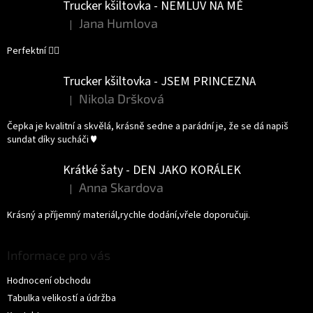
Trucker kšiltovka - NEMLUV NA MĚ
Jana Humlova
|
Hodnocení produktu je 5 z 5 hvězdiček.
Perfektní 👌🏻
Trucker kšiltovka - JSEM PRINCEZNA
Nikola Dršková
|
Hodnocení produktu je 5 z 5 hvězdiček.
Čepka je kvalitní a skvělá, krásně sedne a parádní je, že se dá napiš
sundat díky sucháči ♥️
Krátké šaty - DEN JAKO KORÁLEK
Anna Skardova
|
Hodnocení produktu je 5 z 5 hvězdiček.
Krásný a příjemný materiál,rychle dodání,vřele doporučuji.
Informace pro vás
Hodnocení obchodu
Tabulka velikostí a údržba