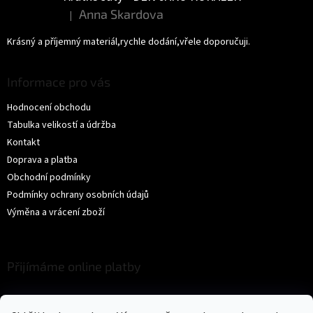
Anna Skardova
|
Hodnocení produktu je 5 z 5 hvězdiček.
Krásný a příjemný materiál,rychle dodání,vřele doporučuji.
Informace pro vás
Hodnocení obchodu
Tabulka velikostí a údržba
Kontakt
Doprava a platba
Obchodní podmínky
Podmínky ochrany osobních údajů
Výměna a vrácení zboží
Přijímáme online platby