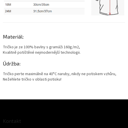
Materiál:
Tričko je ze 100% bavlny s gramáži 160g/m2,
Kvalitně potištěné nejmodernější technologii.
Údržba:
Tričko perte maximálně na 40°C naruby, nikdy ne potiskem vzhůru,
Nežehlete tričko v oblasti potisku!
Z
á
p
a
Kontakt
t