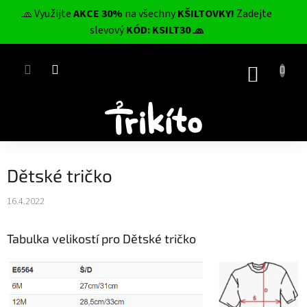
Přejít
🧢 Využijte
AKCE 30%
na všechny
KŠILTOVKY!
Zadejte
na
CZK
slevový
KÓD: KSILT30 🧢
obsah
NÁKUP
KOŠÍK
Dětské tričko
16.4.2022
Tabulka velikostí pro Dětské tričko