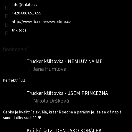
info
@
trikito.cz
í
+420 606 651 655
http://www.fb.com/www.trikito.cz
trikitocz
hodnocení
Trucker kšiltovka - NEMLUV NA MĚ
Jana Humlova
|
Hodnocení produktu je 5 z 5 hvězdiček.
Perfektní 👌🏻
Trucker kšiltovka - JSEM PRINCEZNA
Nikola Dršková
|
Hodnocení produktu je 5 z 5 hvězdiček.
Čepka je kvalitní a skvělá, krásně sedne a parádní je, že se dá napiš
sundat díky sucháči ♥️
Krátké šaty - DEN JAKO KORÁLEK