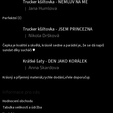
Trucker kšiltovka - NEMLUV NA MĚ
Jana Humlova
|
Hodnocení produktu je 5 z 5 hvězdiček.
Perfektní 👌🏻
Trucker kšiltovka - JSEM PRINCEZNA
Nikola Dršková
|
Hodnocení produktu je 5 z 5 hvězdiček.
Čepka je kvalitní a skvělá, krásně sedne a parádní je, že se dá napiš
sundat díky sucháči ♥️
Krátké šaty - DEN JAKO KORÁLEK
Anna Skardova
|
Hodnocení produktu je 5 z 5 hvězdiček.
Krásný a příjemný materiál,rychle dodání,vřele doporučuji.
Informace pro vás
Hodnocení obchodu
Tabulka velikostí a údržba