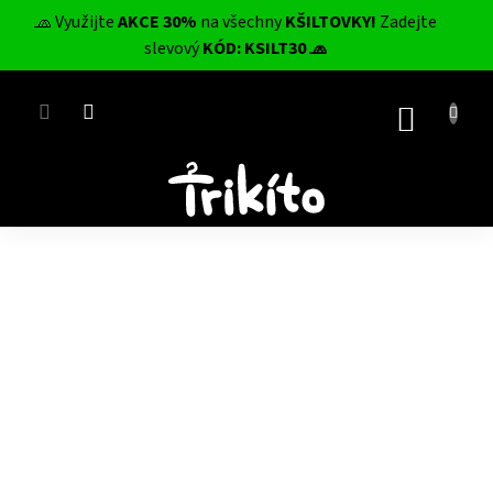
Přejít
🧢 Využijte
AKCE 30%
na všechny
KŠILTOVKY!
Zadejte
na
CZK
slevový
KÓD: KSILT30 🧢
obsah
NÁKUP
KOŠÍK