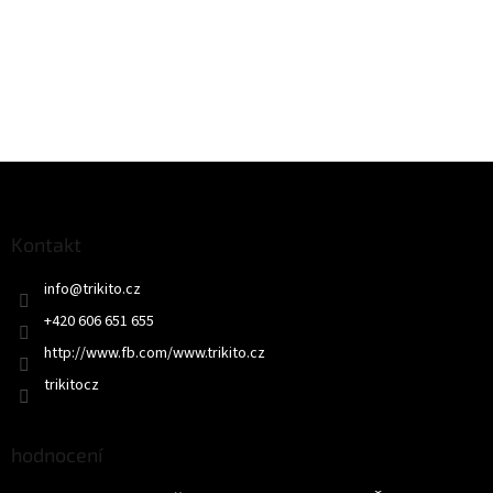
Z
á
p
a
Kontakt
t
info
@
trikito.cz
í
+420 606 651 655
http://www.fb.com/www.trikito.cz
trikitocz
hodnocení