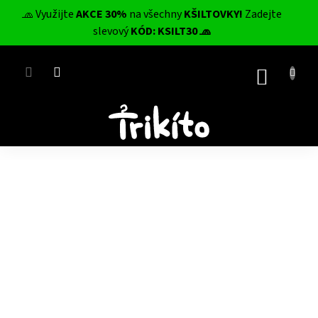
Přejít
🧢 Využijte
AKCE 30%
na všechny
KŠILTOVKY!
Zadejte
na
CZK
slevový
KÓD: KSILT30 🧢
obsah
NÁKUP
KOŠÍK