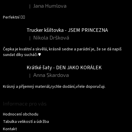
Jana Humlova
|
Hodnocení produktu je 5 z 5 hvězdiček.
Perfektní 👌🏻
Trucker kšiltovka - JSEM PRINCEZNA
Nikola Dršková
|
Hodnocení produktu je 5 z 5 hvězdiček.
Čepka je kvalitní a skvělá, krásně sedne a parádní je, že se dá napiš
sundat díky sucháči ♥️
Krátké šaty - DEN JAKO KORÁLEK
Anna Skardova
|
Hodnocení produktu je 5 z 5 hvězdiček.
Krásný a příjemný materiál,rychle dodání,vřele doporučuji.
Informace pro vás
Hodnocení obchodu
Tabulka velikostí a údržba
Kontakt