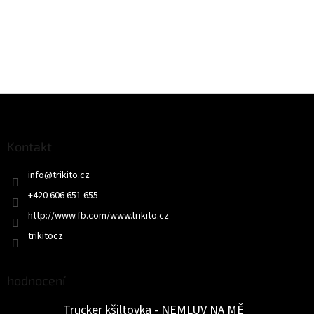
Z
á
p
a
Kontakt
t
info
@
trikito.cz
í
+420 606 651 655
http://www.fb.com/www.trikito.cz
trikitocz
hodnocení
Trucker kšiltovka - NEMLUV NA MĚ