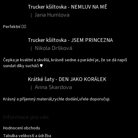
Trucker kšiltovka - NEMLUV NA MĚ
Jana Humlova
|
Hodnocení produktu je 5 z 5 hvězdiček.
Perfektní 👌🏻
Trucker kšiltovka - JSEM PRINCEZNA
Nikola Dršková
|
Hodnocení produktu je 5 z 5 hvězdiček.
Čepka je kvalitní a skvělá, krásně sedne a parádní je, že se dá napiš
sundat díky sucháči ♥️
Krátké šaty - DEN JAKO KORÁLEK
Anna Skardova
|
Hodnocení produktu je 5 z 5 hvězdiček.
Krásný a příjemný materiál,rychle dodání,vřele doporučuji.
Informace pro vás
Hodnocení obchodu
Tabulka velikostí a údržba