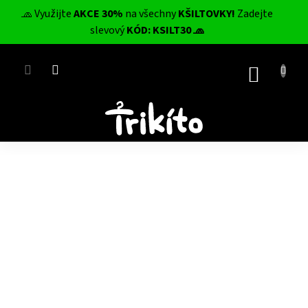
Přejít
🧢 Využijte
AKCE 30%
na všechny
KŠILTOVKY!
Zadejte
na
CZK
slevový
KÓD: KSILT30 🧢
obsah
NÁKUP
KOŠÍK