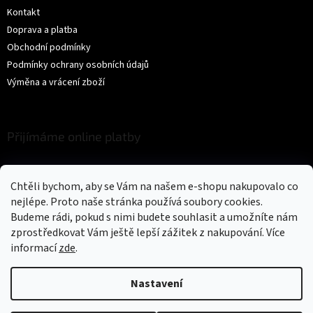
Kontakt
Doprava a platba
Obchodní podmínky
Podmínky ochrany osobních údajů
Výměna a vrácení zboží
Přijímáme online platby
Chtěli bychom, aby se Vám na našem e-shopu nakupovalo co
nejlépe. Proto naše stránka používá soubory cookies.
Budeme rádi, pokud s nimi budete souhlasit a umožníte nám
zprostředkovat Vám ještě lepší zážitek z nakupování.
Více
Vytvořil Shoptet
informací
zde
.
Copyright 2026
Trikíto
. Všechna práva vyhrazena.
Upravit nastavení
Nastavení
cookies