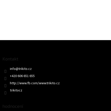
Z
á
p
a
Kontakt
t
info
@
trikito.cz
í
+420 606 651 655
http://www.fb.com/www.trikito.cz
trikitocz
hodnocení