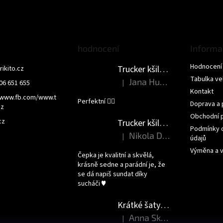
hodnocení
Informa
Hodnocení
Trucker kšiltovka - NEMLUV NA MĚ
trikito.cz
Tabulka vel
Jana Humlova
|
06 651 655
Hodnocení produktu je 5 z 5 hvězdi
Kontakt
/www.fb.com/www.t
Perfektní 👌🏻
Doprava a 
cz
Obchodní 
cz
Trucker kšiltovka - JSEM PRINCEZNA
Podmínky 
Nikola Dršková
|
údajů
Hodnocení produktu je 5 z 5 hvězdi
Výměna a v
Čepka je kvalitní a skvělá,
krásně sedne a parádní je, že
se dá napiš sundat díky
sucháči ♥️
Krátké šaty - DEN JAKO KORÁLEK
Anna Skardova
|
Hodnocení produktu je 5 z 5 hvězdi