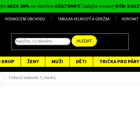
ijte
AKCE 30%
na všechny
KŠILTOVKY!
Zadejte slevový
KÓD: KSILT
HODNOCENÍ OBCHODU
TABULKA VELIKOSTÍ A ÚDRŽBA
KONTAKT
HLEDAT
O DROP
ŽENY
MUŽI
DĚTI
TRIČKA PRO PÁRY
Fóliový balónek 7, modrý