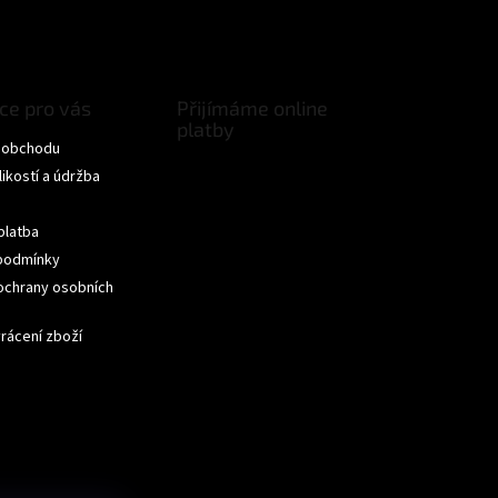
ce pro vás
Přijímáme online
platby
 obchodu
ikostí a údržba
ček.
platba
podmínky
ochrany osobních
ček.
rácení zboží
ček.