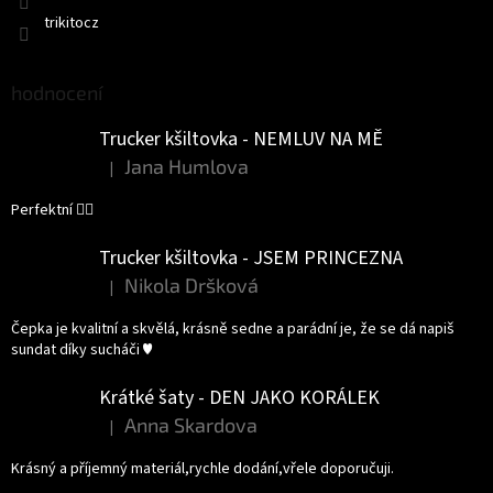
trikitocz
hodnocení
Trucker kšiltovka - NEMLUV NA MĚ
Jana Humlova
|
Hodnocení produktu je 5 z 5 hvězdiček.
Perfektní 👌🏻
Trucker kšiltovka - JSEM PRINCEZNA
Nikola Dršková
|
Hodnocení produktu je 5 z 5 hvězdiček.
Čepka je kvalitní a skvělá, krásně sedne a parádní je, že se dá napiš
sundat díky sucháči ♥️
Krátké šaty - DEN JAKO KORÁLEK
Anna Skardova
|
Hodnocení produktu je 5 z 5 hvězdiček.
Krásný a příjemný materiál,rychle dodání,vřele doporučuji.