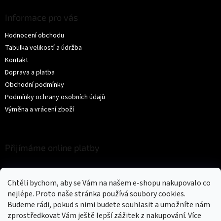
Informace pro vás
Hodnocení obchodu
Tabulka velikostí a údržba
Kontakt
Doprava a platba
Obchodní podmínky
Podmínky ochrany osobních údajů
Výměna a vrácení zboží
Přijímáme online platby
Chtěli bychom, aby se Vám na našem e-shopu nakupovalo co
nejlépe. Proto naše stránka používá soubory cookies.
Budeme rádi, pokud s nimi budete souhlasit a umožníte nám
zprostředkovat Vám ještě lepší zážitek z nakupování.
Více
Vytvořil Shoptet