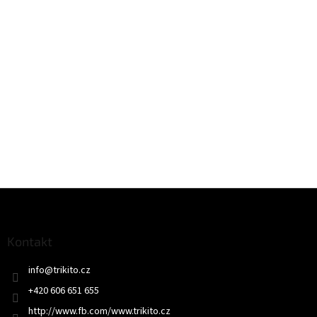
Z
á
p
a
Kontakt
t
info
@
trikito.cz
í
+420 606 651 655
http://www.fb.com/www.trikito.cz