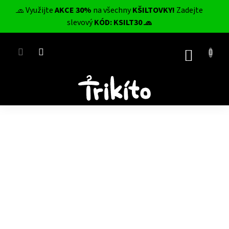
Přejít
🧢 Využijte
AKCE 30%
na všechny
KŠILTOVKY!
Zadejte
na
CZK
slevový
KÓD: KSILT30 🧢
obsah
NÁKUP
KOŠÍK