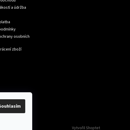
 obchodu
ikostí a údržba
ček.
platba
podmínky
ochrany osobních
ček.
rácení zboží
ček.
Souhlasím
Vytvořil Shoptet