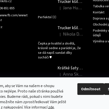
Hodnocení
Trucker kšiltovka - NEMLUV NA MĚ
trikito.cz
Tabulka vel
Jana Humlova
|
06 651 655
Hodnocení produktu je 5 z 5 hvězdi
Kontakt
/www.fb.com/www.t
Perfektní 👌🏻
Doprava a 
cz
Obchodní 
cz
Trucker kšiltovka - JSEM PRINCEZNA
Podmínky 
Nikola Dršková
|
údajů
Hodnocení produktu je 5 z 5 hvězdi
Výměna a v
Čepka je kvalitní a skvělá,
krásně sedne a parádní je, že
se dá napiš sundat díky
sucháči ♥️
Krátké šaty - DEN JAKO KORÁLEK
Anna Skardova
|
Hodnocení produktu je 5 z 5 hvězdi
Krásný a příjemný
om, aby se Vám na našem e-shopu
materiál,rychle dodání,vřele
Odmítnout
o nejlépe. Proto naše stránka používá
doporučuji.
ies. Budeme rádi, pokud s nimi budete
 umožníte nám zprostředkovat Vám ještě
k z nakupování.
Více informací
zde
.
t nastavení cookies