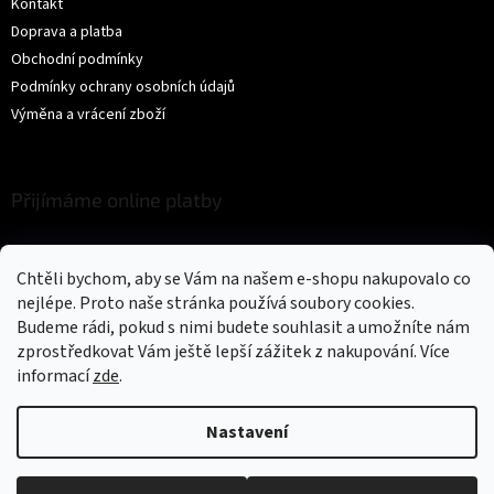
Kontakt
Doprava a platba
Obchodní podmínky
Podmínky ochrany osobních údajů
Výměna a vrácení zboží
Přijímáme online platby
Chtěli bychom, aby se Vám na našem e-shopu nakupovalo co
nejlépe. Proto naše stránka používá soubory cookies.
Budeme rádi, pokud s nimi budete souhlasit a umožníte nám
zprostředkovat Vám ještě lepší zážitek z nakupování.
Více
Vytvořil Shoptet
informací
zde
.
Copyright 2026
Trikíto
. Všechna práva vyhrazena.
Upravit nastavení
Nastavení
cookies