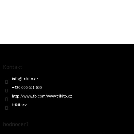
Z
á
p
a
Kontakt
t
info
@
trikito.cz
í
+420 606 651 655
http://www.fb.com/www.trikito.cz
trikitocz
hodnocení