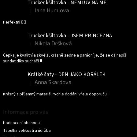
Trucker kšiltovka - NEMLUV NA MĚ
Jana Humlova
|
Hodnocení produktu je 5 z 5 hvězdiček.
Perfektní 👌🏻
Trucker kšiltovka - JSEM PRINCEZNA
Nikola Dršková
|
Hodnocení produktu je 5 z 5 hvězdiček.
Čepka je kvalitní a skvělá, krásně sedne a parádní je, že se dá napiš
sundat díky sucháči ♥️
Krátké šaty - DEN JAKO KORÁLEK
Anna Skardova
|
Hodnocení produktu je 5 z 5 hvězdiček.
Krásný a příjemný materiál,rychle dodání,vřele doporučuji.
Informace pro vás
Hodnocení obchodu
Tabulka velikostí a údržba