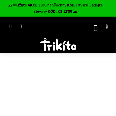
Přejít
🧢 Využijte
AKCE 30%
na všechny
KŠILTOVKY!
Zadejte
na
CZK
slevový
KÓD: KSILT30 🧢
obsah
NÁKUP
KOŠÍK