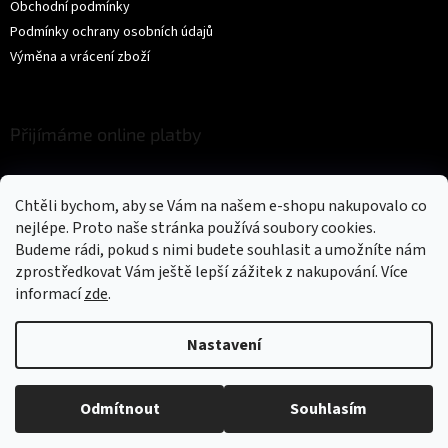
Obchodní podmínky
Podmínky ochrany osobních údajů
Výměna a vrácení zboží
Přijímáme online platby
Chtěli bychom, aby se Vám na našem e-shopu nakupovalo co
nejlépe. Proto naše stránka používá soubory cookies.
Budeme rádi, pokud s nimi budete souhlasit a umožníte nám
zprostředkovat Vám ještě lepší zážitek z nakupování.
Více
Vytvořil Shoptet
informací
zde
.
Copyright 2026
Trikíto
. Všechna práva vyhrazena.
Upravit nastavení
Nastavení
cookies
Odmítnout
Souhlasím
Could not load widget.
Free Back to Top Button Widget