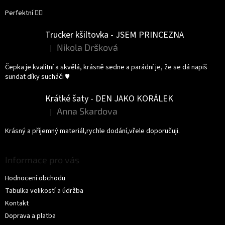
Perfektní 👌🏻
Trucker kšiltovka - JSEM PRINCEZNA
Nikola Dršková
|
Hodnocení produktu je 5 z 5 hvězdiček.
Čepka je kvalitní a skvělá, krásně sedne a parádní je, že se dá napiš
sundat díky sucháči ♥️
Krátké šaty - DEN JAKO KORÁLEK
Anna Skardova
|
Hodnocení produktu je 5 z 5 hvězdiček.
Krásný a příjemný materiál,rychle dodání,vřele doporučuji.
Informace pro vás
Hodnocení obchodu
Tabulka velikostí a údržba
Kontakt
Doprava a platba