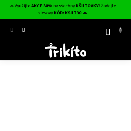
Přejít
🧢 Využijte
AKCE 30%
na všechny
KŠILTOVKY!
Zadejte
na
CZK
slevový
KÓD: KSILT30 🧢
obsah
NÁKUP
KOŠÍK