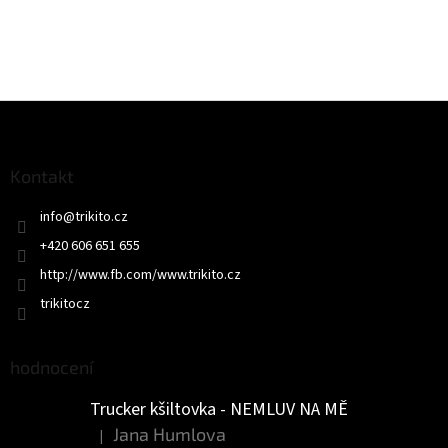
Z
á
p
a
Kontakt
t
info
@
trikito.cz
í
+420 606 651 655
http://www.fb.com/www.trikito.cz
trikitocz
hodnocení
Trucker kšiltovka - NEMLUV NA MĚ
Jana Humlova
|
Hodnocení produktu je 5 z 5 hvězdiček.