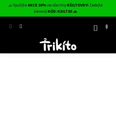
Přejít
🧢 Využijte
AKCE 30%
na všechny
KŠILTOVKY!
Zadejte
na
CZK
slevový
KÓD: KSILT30 🧢
obsah
NÁKUP
KOŠÍK