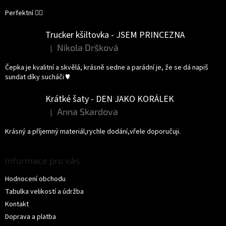
Perfektní 👌🏻
Trucker kšiltovka - JSEM PRINCEZNA
Nikola Dršková
|
Hodnocení produktu je 5 z 5 hvězdiček.
Čepka je kvalitní a skvělá, krásně sedne a parádní je, že se dá napiš
sundat díky sucháči ♥️
Krátké šaty - DEN JAKO KORÁLEK
Anna Skardova
|
Hodnocení produktu je 5 z 5 hvězdiček.
Krásný a příjemný materiál,rychle dodání,vřele doporučuji.
Informace pro vás
Hodnocení obchodu
Tabulka velikostí a údržba
Kontakt
Doprava a platba