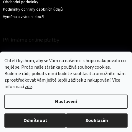
Obchodní podmínky
Podmínky ochrany osobních údajů
Výměna a vrácení zboží
Přijímáme online platby
Chtěli bychom, aby se Vám na našem e-shopu nakupovalo co
nejlépe. Proto naše stránka používá soubory cookies.
Budeme rádi, pokud s nimi budete souhlasit a umožníte nám
zprostředkovat Vám ještě lepší zážitek z nakupování.
Více
Vytvořil Shoptet
informací
zde
.
Copyright 2026
Trikíto
. Všechna práva vyhrazena.
Upravit nastavení
Nastavení
cookies
Odmítnout
Souhlasím
Could not load widget.
Free Back to Top Button Widget