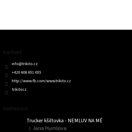
Z
á
p
a
Kontakt
t
info
@
trikito.cz
í
+420 606 651 655
http://www.fb.com/www.trikito.cz
trikitocz
hodnocení
Trucker kšiltovka - NEMLUV NA MĚ
Jana Humlova
|
Hodnocení produktu je 5 z 5 hvězdiček.