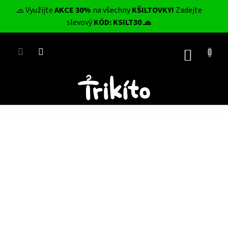
Přejít
🧢 Využijte
AKCE 30%
na všechny
KŠILTOVKY!
Zadejte
na
CZK
slevový
KÓD: KSILT30 🧢
obsah
NÁKUP
KOŠÍK