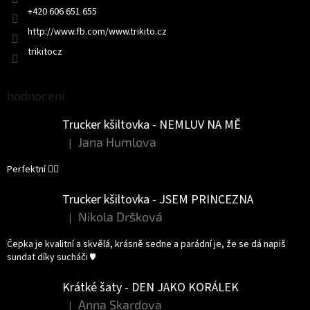
+420 606 651 655
http://www.fb.com/www.trikito.cz
trikitocz
hodnocení
Trucker kšiltovka - NEMLUV NA MĚ
Jana Humlova
|
Hodnocení produktu je 5 z 5 hvězdiček.
Perfektní 👌🏻
Trucker kšiltovka - JSEM PRINCEZNA
Nikola Dršková
|
Hodnocení produktu je 5 z 5 hvězdiček.
Čepka je kvalitní a skvělá, krásně sedne a parádní je, že se dá napiš
sundat díky sucháči ♥️
Krátké šaty - DEN JAKO KORÁLEK
Anna Skardova
|