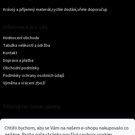
Hodnocení produktu je 5 z 5 hvězdiček.
Krásný a příjemný materiál,rychle dodání,vřele doporučuji.
Informace pro vás
Hodnocení obchodu
Tabulka velikostí a údržba
Kontakt
Doprava a platba
Obchodní podmínky
Podmínky ochrany osobních údajů
Výměna a vrácení zboží
Přijímáme online platby
Chtěli bychom, aby se Vám na našem e-shopu nakupovalo co
nejlépe. Proto naše stránka používá soubory cookies.