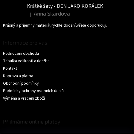
Krátké šaty - DEN JAKO KORÁLEK
Anna Skardova
|
Hodnocení produktu je 5 z 5 hvězdiček.
Krásný a příjemný materiál,rychle dodání,vřele doporučuji.
Informace pro vás
Hodnocení obchodu
Tabulka velikostí a údržba
Kontakt
Doprava a platba
Obchodní podmínky
Podmínky ochrany osobních údajů
Výměna a vrácení zboží
Přijímáme online platby