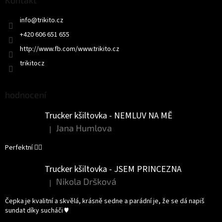
a
Kontakt
t
info
@
trikito.cz
í
+420 606 651 655
http://www.fb.com/www.trikito.cz
trikitocz
hodnocení
Trucker kšiltovka - NEMLUV NA MĚ
Jana Humlova
|
Hodnocení produktu je 5 z 5 hvězdiček.
Perfektní 👌🏻
Trucker kšiltovka - JSEM PRINCEZNA
Nikola Dršková
|
Hodnocení produktu je 5 z 5 hvězdiček.
Čepka je kvalitní a skvělá, krásně sedne a parádní je, že se dá napiš
sundat díky sucháči ♥️