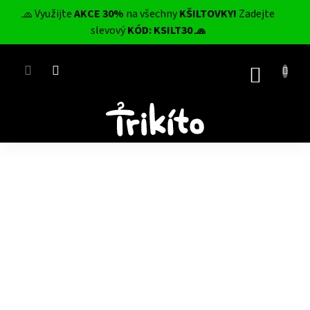
Přejít
🧢 Využijte
AKCE 30%
na všechny
KŠILTOVKY!
Zadejte
na
CZK
slevový
KÓD: KSILT30 🧢
obsah
NÁKUP
KOŠÍK