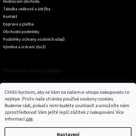
Hodnocení obchodu
Tabulka velikostí a údržba
Kontakt
Doprava a platba
Obchodní podmínky
Podmínky ochrany osobních údajů
Výměna a vrácení zboží
Přijímáme online platby
Chtěli bychom, aby se Vám na našem e-shopu nakupovalo co
nejlépe. Proto naše stránka používá soubory cookies.
Budeme rádi, pokud s nimi budete souhlasit a umožníte nám
zprostředkovat Vám ještě lepší zážitek z nakupování.
Více
Vytvořil Shoptet
informací
zde
.
Copyright 2026
Trikíto
. Všechna práva vyhrazena.
Upravit nastavení
Nastavení