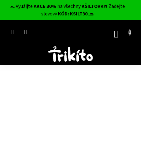
Přejít
🧢 Využijte
AKCE 30%
na všechny
KŠILTOVKY!
Zadejte
na
CZK
slevový
KÓD: KSILT30 🧢
obsah
NÁKUP
KOŠÍK