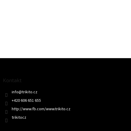
Z
á
p
a
Kontakt
t
info
@
trikito.cz
í
+420 606 651 655
http://www.fb.com/www.trikito.cz
trikitocz