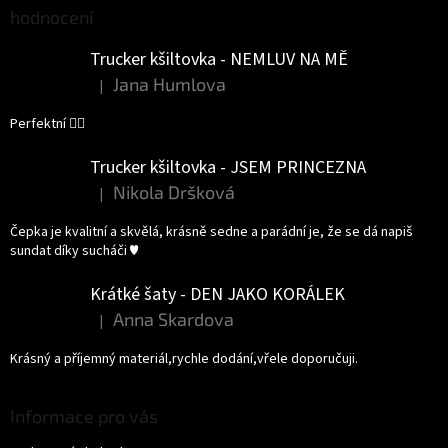
hodnocení
Trucker kšiltovka - NEMLUV NA MĚ
Jana Humlova
|
Hodnocení produktu je 5 z 5 hvězdiček.
Perfektní 👌🏻
Trucker kšiltovka - JSEM PRINCEZNA
Nikola Dršková
|
Hodnocení produktu je 5 z 5 hvězdiček.
Čepka je kvalitní a skvělá, krásně sedne a parádní je, že se dá napiš
sundat díky sucháči ♥️
Krátké šaty - DEN JAKO KORÁLEK
Anna Skardova
|
Hodnocení produktu je 5 z 5 hvězdiček.
Krásný a příjemný materiál,rychle dodání,vřele doporučuji.
Informace pro vás