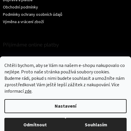
Obchodní podmínky
Podmínky ochrany osobních údajů
Výměna a vrácení zboží
Přijímáme online platby
Chtěli bychom, aby se Vám na našem e-shopu nakupovalo co
nejlépe. Proto naše stránka používá soubory cookies.
Budeme rádi, pokud s nimi budete souhlasit a umožníte nám
zprostředkovat Vám ještě lepší zážitek z nakupování.
Více
Vytvořil Shoptet
informací
zde
.
Copyright 2026
Trikíto
. Všechna práva vyhrazena.
Upravit nastavení
Nastavení
cookies
Odmítnout
Souhlasím
Could not load widget.