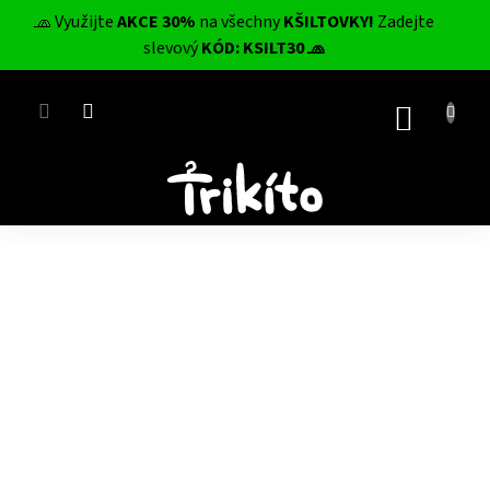
Přejít
🧢 Využijte
AKCE 30%
na všechny
KŠILTOVKY!
Zadejte
na
CZK
slevový
KÓD: KSILT30 🧢
obsah
NÁKUP
KOŠÍK