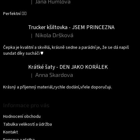
Jana Humlova
|
Hodnocení produktu je 5 z 5 hvězdiček.
Perfektní 👌🏻
Trucker kšiltovka - JSEM PRINCEZNA
Nikola Dršková
|
Hodnocení produktu je 5 z 5 hvězdiček.
Čepka je kvalitní a skvělá, krásně sedne a parádní je, že se dá napiš
sundat díky sucháči ♥️
Krátké šaty - DEN JAKO KORÁLEK
Anna Skardova
|
Hodnocení produktu je 5 z 5 hvězdiček.
Krásný a příjemný materiál,rychle dodání,vřele doporučuji.
Informace pro vás
Hodnocení obchodu
Tabulka velikostí a údržba
Kontakt
Doprava a platba