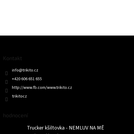
Z
á
p
a
Kontakt
t
info
@
trikito.cz
í
+420 606 651 655
http://www.fb.com/www.trikito.cz
trikitocz
hodnocení
Trucker kšiltovka - NEMLUV NA MĚ