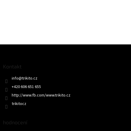
Z
á
p
a
Kontakt
t
info
@
trikito.cz
í
+420 606 651 655
http://www.fb.com/www.trikito.cz
trikitocz
hodnocení