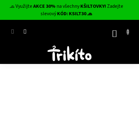
Přejít
🧢 Využijte
AKCE 30%
na všechny
KŠILTOVKY!
Zadejte
na
CZK
slevový
KÓD: KSILT30 🧢
obsah
NÁKUP
KOŠÍK