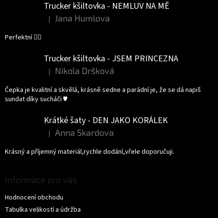
Trucker kšiltovka - NEMLUV NA MĚ
Jana Humlova
|
Hodnocení produktu je 5 z 5 hvězdiček.
Perfektní 👌🏻
Trucker kšiltovka - JSEM PRINCEZNA
Nikola Dršková
|
Hodnocení produktu je 5 z 5 hvězdiček.
Čepka je kvalitní a skvělá, krásně sedne a parádní je, že se dá napiš
sundat díky sucháči ♥️
Krátké šaty - DEN JAKO KORÁLEK
Anna Skardova
|
Hodnocení produktu je 5 z 5 hvězdiček.
Krásný a příjemný materiál,rychle dodání,vřele doporučuji.
Informace pro vás
Hodnocení obchodu
Tabulka velikostí a údržba