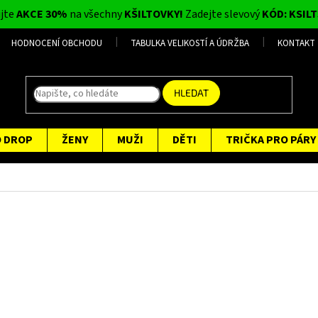
ijte
AKCE 30%
na všechny
KŠILTOVKY!
Zadejte slevový
KÓD: KSILT
HODNOCENÍ OBCHODU
TABULKA VELIKOSTÍ A ÚDRŽBA
KONTAKT
HLEDAT
O DROP
ŽENY
MUŽI
DĚTI
TRIČKA PRO PÁRY