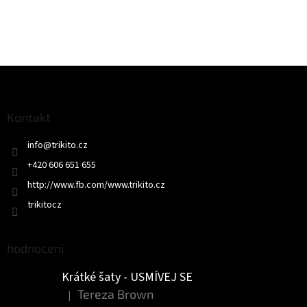
Z
á
p
a
Kontakt
t
info
@
trikito.cz
í
+420 606 651 655
http://www.fb.com/www.trikito.cz
trikitocz
hodnocení
Krátké šaty - USMÍVEJ SE
Tereza Brown
|
Hodnocení produktu je 5 z 5 hvězdiček.