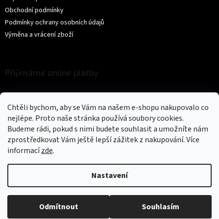
Obchodní podmínky
Podmínky ochrany osobních údajů
Výměna a vrácení zboží
Přijímáme online platby
Chtěli bychom, aby se Vám na našem e-shopu nakupovalo co
nejlépe. Proto naše stránka používá soubory cookies.
Budeme rádi, pokud s nimi budete souhlasit a umožníte nám
zprostředkovat Vám ještě lepší zážitek z nakupování.
Více
Vytvořil Shoptet
informací
zde
.
Copyright 2026
Trikíto
. Všechna práva vyhrazena.
Upravit nastavení
Nastavení
cookies
Odmítnout
Souhlasím
Could not load widget.