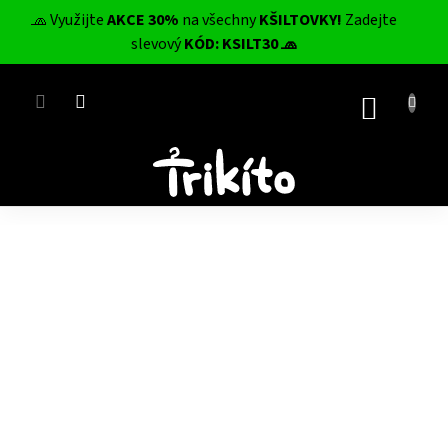
Přejít
🧢 Využijte
AKCE 30%
na všechny
KŠILTOVKY!
Zadejte
na
CZK
slevový
KÓD: KSILT30 🧢
obsah
NÁKUP
KOŠÍK