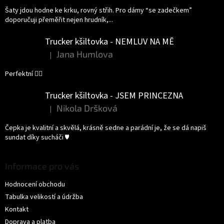
Šaty jdou hodne ke krku, rovný střih. Pro dámy “se zadečkem”
doporučuji přeměřit nejen hrudník,...
Trucker kšiltovka - NEMLUV NA MĚ
Jana Humlova
|
Hodnocení produktu je 5 z 5 hvězdiček.
Perfektní 👌🏻
Trucker kšiltovka - JSEM PRINCEZNA
Nikola Dršková
|
Hodnocení produktu je 5 z 5 hvězdiček.
Čepka je kvalitní a skvělá, krásně sedne a parádní je, že se dá napiš
sundat díky sucháči ♥️
Informace pro vás
Hodnocení obchodu
Tabulka velikostí a údržba
Kontakt
Doprava a platba