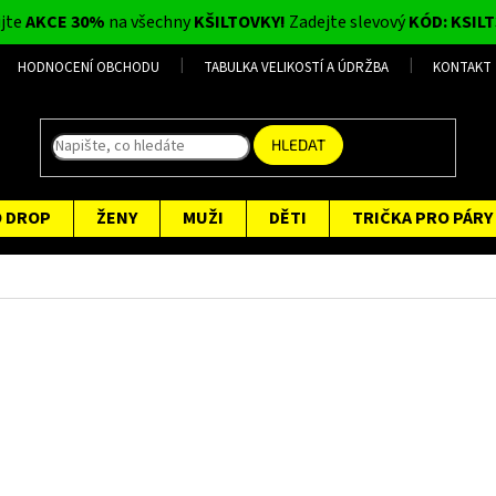
ijte
AKCE 30%
na všechny
KŠILTOVKY!
Zadejte slevový
KÓD: KSILT
HODNOCENÍ OBCHODU
TABULKA VELIKOSTÍ A ÚDRŽBA
KONTAKT
HLEDAT
O DROP
ŽENY
MUŽI
DĚTI
TRIČKA PRO PÁRY