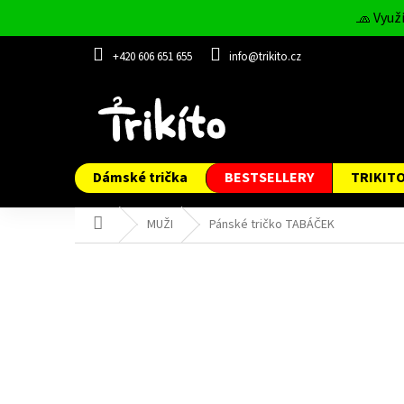
Přejít
🧢 Využ
na
obsah
+420 606 651 655
info@trikito.cz
Dámské trička
BESTSELLERY
TRIKIT
Domů
MUŽI
Pánské tričko TABÁČEK