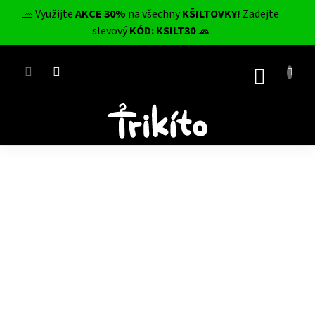
Přejít
🧢 Využijte
AKCE 30%
na všechny
KŠILTOVKY!
Zadejte
na
CZK
slevový
KÓD: KSILT30 🧢
obsah
NÁKUP
KOŠÍK