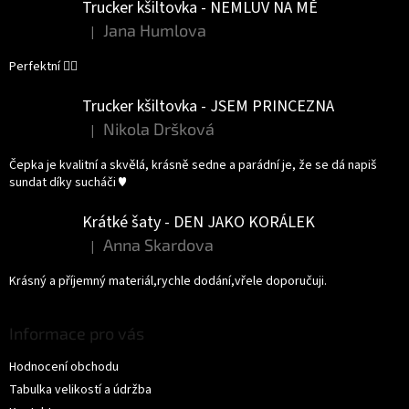
Trucker kšiltovka - NEMLUV NA MĚ
Jana Humlova
|
Hodnocení produktu je 5 z 5 hvězdiček.
Perfektní 👌🏻
Trucker kšiltovka - JSEM PRINCEZNA
Nikola Dršková
|
Hodnocení produktu je 5 z 5 hvězdiček.
Čepka je kvalitní a skvělá, krásně sedne a parádní je, že se dá napiš
sundat díky sucháči ♥️
Krátké šaty - DEN JAKO KORÁLEK
Anna Skardova
|
Hodnocení produktu je 5 z 5 hvězdiček.
Krásný a příjemný materiál,rychle dodání,vřele doporučuji.
Informace pro vás
Hodnocení obchodu
Tabulka velikostí a údržba