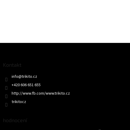
Z
á
p
a
Kontakt
t
info
@
trikito.cz
í
+420 606 651 655
http://www.fb.com/www.trikito.cz
trikitocz
hodnocení