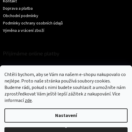
Kontakt
Doprava a platba
Obchodní podmínky
Podmínky ochrany osobních údajů
Výměna a vrácení zboží
Přijímáme online platby
Chtěli bychom, aby se Vám na našem e-shopu nakupovalo co
nejlépe. Proto naše stránka používá soubory cookies.
Budeme rádi, pokud s nimi budete souhlasit a umožníte nám
zprostředkovat Vám ještě lepší zážitek z nakupování.
Více
Vytvořil Shoptet
informací
zde
.
Copyright 2026
Trikíto
. Všechna práva vyhrazena.
Upravit nastavení
Nastavení
cookies