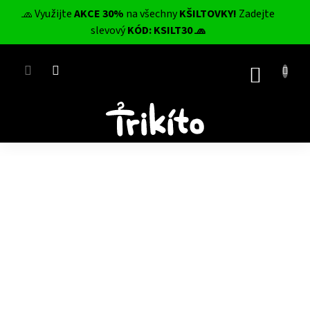
Přejít
🧢 Využijte
AKCE 30%
na všechny
KŠILTOVKY!
Zadejte
na
CZK
slevový
KÓD: KSILT30 🧢
obsah
NÁKUP
KOŠÍK