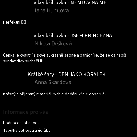
Trucker kšiltovka - NEMLUV NA MĚ
Jana Humlova
|
Hodnocení produktu je 5 z 5 hvězdiček.
Perfektní 👌🏻
Trucker kšiltovka - JSEM PRINCEZNA
Nikola Dršková
|
Hodnocení produktu je 5 z 5 hvězdiček.
Čepka je kvalitní a skvělá, krásně sedne a parádní je, že se dá napiš
sundat díky sucháči ♥️
Krátké šaty - DEN JAKO KORÁLEK
Anna Skardova
|
Hodnocení produktu je 5 z 5 hvězdiček.
Krásný a příjemný materiál,rychle dodání,vřele doporučuji.
Informace pro vás
Hodnocení obchodu
Tabulka velikostí a údržba