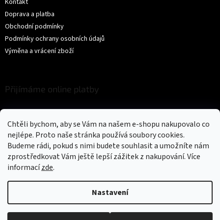
Kontakt
Doprava a platba
Obchodní podmínky
Podmínky ochrany osobních údajů
Výměna a vrácení zboží
Přijímáme online platby
Chtěli bychom, aby se Vám na našem e-shopu nakupovalo co
nejlépe. Proto naše stránka používá soubory cookies.
Budeme rádi, pokud s nimi budete souhlasit a umožníte nám
zprostředkovat Vám ještě lepší zážitek z nakupování.
Více
Vytvořil Shoptet
informací
zde
.
Copyright 2026
Trikíto
. Všechna práva vyhrazena.
Upravit nastavení
Nastavení
cookies