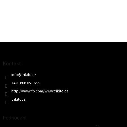
Z
á
p
a
Kontakt
t
info
@
trikito.cz
í
+420 606 651 655
http://www.fb.com/www.trikito.cz
trikitocz
hodnocení