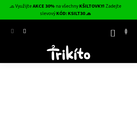
Přejít
🧢 Využijte
AKCE 30%
na všechny
KŠILTOVKY!
Zadejte
na
CZK
slevový
KÓD: KSILT30 🧢
obsah
NÁKUP
KOŠÍK