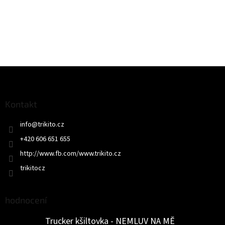
Z
á
p
a
Kontakt
t
info
@
trikito.cz
í
+420 606 651 655
http://www.fb.com/www.trikito.cz
trikitocz
hodnocení
Trucker kšiltovka - NEMLUV NA MĚ