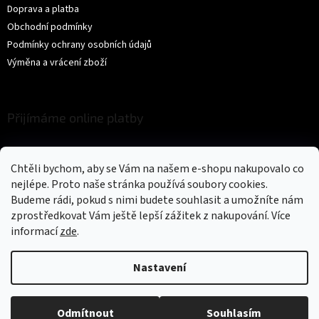
Doprava a platba
Obchodní podmínky
Podmínky ochrany osobních údajů
Výměna a vrácení zboží
Přijímáme online platby
Chtěli bychom, aby se Vám na našem e-shopu nakupovalo co
nejlépe. Proto naše stránka používá soubory cookies.
Budeme rádi, pokud s nimi budete souhlasit a umožníte nám
zprostředkovat Vám ještě lepší zážitek z nakupování.
Více
Vytvořil Shoptet
informací
zde
.
Copyright 2026
Trikíto
. Všechna práva vyhrazena.
Upravit nastavení
Nastavení
cookies
Odmítnout
Souhlasím
Could not load widget.