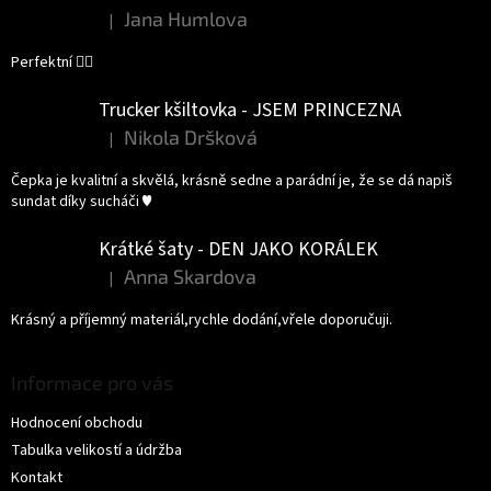
Jana Humlova
|
Hodnocení produktu je 5 z 5 hvězdiček.
Perfektní 👌🏻
Trucker kšiltovka - JSEM PRINCEZNA
Nikola Dršková
|
Hodnocení produktu je 5 z 5 hvězdiček.
Čepka je kvalitní a skvělá, krásně sedne a parádní je, že se dá napiš
sundat díky sucháči ♥️
Krátké šaty - DEN JAKO KORÁLEK
Anna Skardova
|
Hodnocení produktu je 5 z 5 hvězdiček.
Krásný a příjemný materiál,rychle dodání,vřele doporučuji.
Informace pro vás
Hodnocení obchodu
Tabulka velikostí a údržba
Kontakt