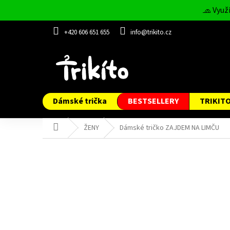
Přejít
🧢 Využ
na
obsah
+420 606 651 655
info@trikito.cz
Dámské trička
BESTSELLERY
TRIKIT
Domů
ŽENY
Dámské tričko ZAJDEM NA LIMČU