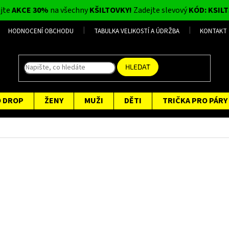
ijte
AKCE 30%
na všechny
KŠILTOVKY!
Zadejte slevový
KÓD: KSILT
HODNOCENÍ OBCHODU
TABULKA VELIKOSTÍ A ÚDRŽBA
KONTAKT
HLEDAT
O DROP
ŽENY
MUŽI
DĚTI
TRIČKA PRO PÁRY