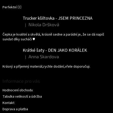
Perfektní 👌🏻
Trucker kšiltovka - JSEM PRINCEZNA
Nikola Dršková
|
Hodnocení produktu je 5 z 5 hvězdiček.
Čepka je kvalitní a skvělá, krásně sedne a parádní je, že se dá napiš
sundat díky sucháči ♥️
Krátké šaty - DEN JAKO KORÁLEK
Anna Skardova
|
Hodnocení produktu je 5 z 5 hvězdiček.
Krásný a příjemný materiál,rychle dodání,vřele doporučuji.
Informace pro vás
Hodnocení obchodu
Tabulka velikostí a údržba
Kontakt
Doprava a platba