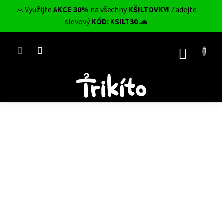
Přejít
🧢 Využijte
AKCE 30%
na všechny
KŠILTOVKY!
Zadejte
na
CZK
slevový
KÓD: KSILT30 🧢
obsah
NÁKUP
KOŠÍK