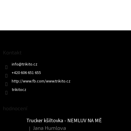
Z
á
p
a
Kontakt
t
info
@
trikito.cz
í
+420 606 651 655
http://www.fb.com/www.trikito.cz
trikitocz
hodnocení
Trucker kšiltovka - NEMLUV NA MĚ
Jana Humlova
|
Hodnocení produktu je 5 z 5 hvězdiček.