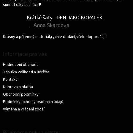
sundat díky sucháči ♥️
Krátké šaty - DEN JAKO KORÁLEK
Anna Skardova
|
Hodnocení produktu je 5 z 5 hvězdiček.
Krásný a příjemný materiál,rychle dodání,vřele doporučuji.
Informace pro vás
Hodnocení obchodu
Tabulka velikostí a údržba
Kontakt
Doprava a platba
Obchodní podmínky
Podmínky ochrany osobních údajů
Výměna a vrácení zboží
Přijímáme online platby