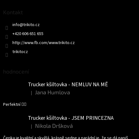
p
a
Kontakt
t
info
@
trikito.cz
í
+420 606 651 655
http://www.fb.com/www.trikito.cz
trikitocz
hodnocení
Trucker kšiltovka - NEMLUV NA MĚ
Jana Humlova
|
Hodnocení produktu je 5 z 5 hvězdiček.
Perfektní 👌🏻
Trucker kšiltovka - JSEM PRINCEZNA
Nikola Dršková
|
Hodnocení produktu je 5 z 5 hvězdiček.
Čepka je kvalitní a skvělá, krásně sedne a parádní je, že se dá napiš