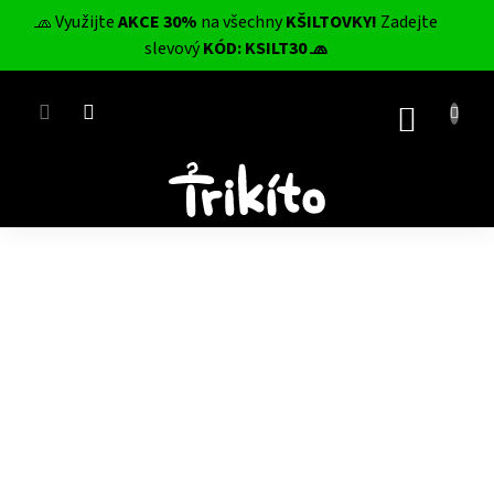
Přejít
🧢 Využijte
AKCE 30%
na všechny
KŠILTOVKY!
Zadejte
na
CZK
slevový
KÓD: KSILT30 🧢
obsah
NÁKUP
KOŠÍK