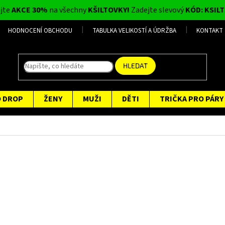
ijte
AKCE 30%
na všechny
KŠILTOVKY!
Zadejte slevový
KÓD: KSILT
HODNOCENÍ OBCHODU
TABULKA VELIKOSTÍ A ÚDRŽBA
KONTAKT
HLEDAT
O DROP
ŽENY
MUŽI
DĚTI
TRIČKA PRO PÁRY