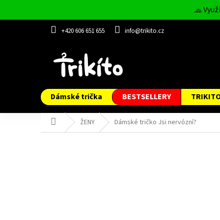
Přejít
🧢 Využ
na
obsah
+420 606 651 655
info@trikito.cz
Dámské trička
BESTSELLERY
TRIKIT
Domů
ŽENY
Dámské tričko Jsi nervózní?